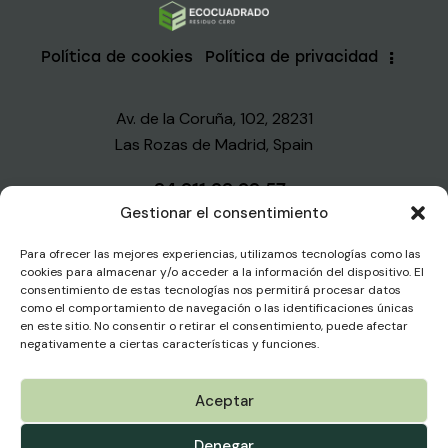
Política de cookies
Política de privacidad
Av. de la Coruña, 102, 28231
Las Rozas de Madrid, Spain
+34 911 23 93 57
Gestionar el consentimiento
info@ecocuadrado.com
Para ofrecer las mejores experiencias, utilizamos tecnologías como las
Sientete libre para consultarnos cualquier duda.
cookies para almacenar y/o acceder a la información del dispositivo. El
consentimiento de estas tecnologías nos permitirá procesar datos
como el comportamiento de navegación o las identificaciones únicas
en este sitio. No consentir o retirar el consentimiento, puede afectar
negativamente a ciertas características y funciones.
Aceptar
© 2026. Todos los derechos reservados.
Denegar